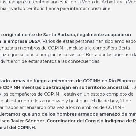
rabajan su territorio ancestral en la Vega del Achiotal y la Ve
a invadido territorio Lenca para intentar construir el
on originalmente de Santa Bárbara, ilegalmente acapararon
 a la empresa DESA.
Varios de estas personas han sido empleado
enazar a miembros de COPINH, incluso a la compañera Berta
ó que se iban a arreglar las cosas con Berta por las buenas o l
virtieron de estar atentos a las consecuencias.
ntado armas de fuego a miembros de COPINH en Río Blanco 
e COPINH mientras que trabajan en su territorio ancestral
. L
 y los compañeros de COPINH están en un estado completo de
ue abiertamente les amenazan y hostigan. El día de hoy, 21 de
es armados amenazaron otra vez a los miembros de COPINH
Alertamos que uno de los hombres armados amenazó de ma
isco Javier Sánchez, Coordinador del Consejo Indígena de R
eral del COPINH.