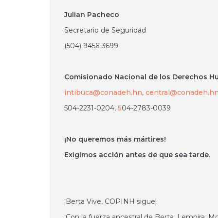
Julian Pacheco
Secretario de Seguridad
(504) 9456-3699
Comisionado Nacional de los Derechos 
intibuca@conadeh.hn
,
central@conadeh.h
504-2231-0204,
5
04-2783-0039
¡No queremos más mártires!
Exigimos acción antes de que sea tarde.
¡Berta Vive, COPINH sigue!
¡Con la fuerza ancestral de Berta, Lempira, 