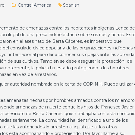
ro
Central America
Spanish
remento de amenazas contra los habitantes indígenas Lenca de
n ilegal de una presa hidroeléctrica sobre sus ríos y tierras. Est
aron en el asesinato de Berta Cáceres, es imperativo que
 del consulado cívico popular y de las organizaciones indígenas 
o internacional para dar a conocer sus quejas ante las autorid
ón de sus cultivos. También se debe asegurar la protección de l
arentemente, la policía ha estado protegiendo a los hombres
azas en vez de arrestarlos.
lquier autoridad nombrada en la carta de COPINH. Puede utilizar 
ntes amenazas hechas por hombres armados contra los miembro
luyendo amenazas de muerte contra los hijos de Francisco Javier
al asesinato de Berta Cáceres, quien trabajaba con esta comuni
adas seriamente. La comunidad ha identificado a uno de los
que las autoridades lo arresten al igual que a los otros
ía los está acompañando y protegiendo. Por favor llame a su