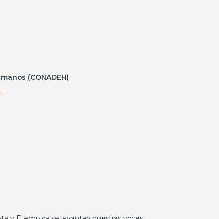
Humanos (CONADEH)
n
Mota y Etempica se levantan nuestras voces