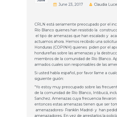
June
June 23, 2017
Claudia Luce
CRLN está seriamente preocupado por el inc
Río Blanco quienes han resistido la construcció
el tipo de amenazas que han escalado y acab
actuamos ahora. Hemos recibido una solicitud
Honduras (COPINH) quienes piden por el apoy
hondureñas sobre las amenazas y la destrucci
miembros de la comunidad de Río Blanco. Ap
armados cuales son responsables de las amen
Si usted habla español, por favor llame a cua
siguiente guión:
“Yo estoy muy preocupado sobre las frecue
de la comunidad de Río Blanco, Intibucá, inc
Sanchez. Amenazas cuya frecuencia llevaron 
entonces estas amenazas tienen que ser tom
amenazadores- Franklin Madrid- y han pedido 
amenazadores. En vez de arrestarlos la polic