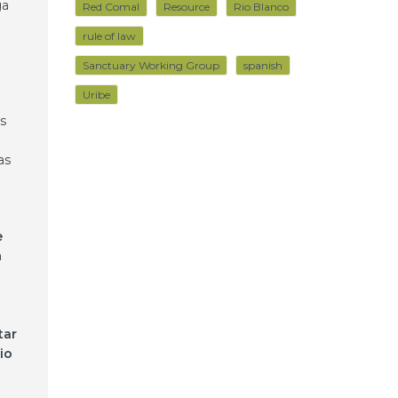
ga
Red Comal
Resource
Rio Blanco
rule of law
Sanctuary Working Group
spanish
Uribe
s
as
e
a
tar
io