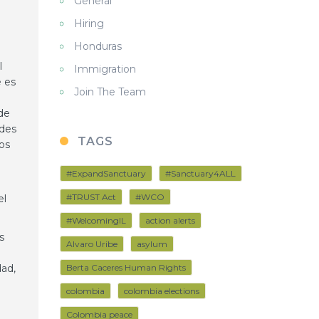
General
Hiring
Honduras
l
Immigration
e es
Join The Team
de
ades
TAGS
os
#ExpandSanctuary
#Sanctuary4ALL
#TRUST Act
#WCO
el
#WelcomingIL
action alerts
s
Alvaro Uribe
asylum
dad,
Berta Caceres Human Rights
colombia
colombia elections
Colombia peace