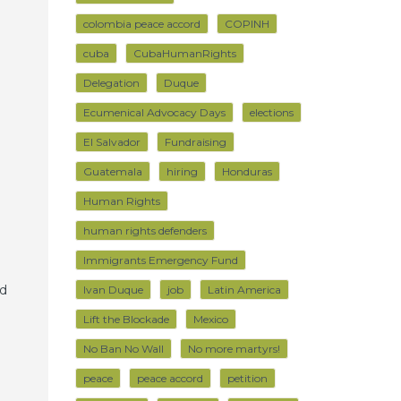
colombia peace accord
COPINH
cuba
CubaHumanRights
Delegation
Duque
Ecumenical Advocacy Days
elections
El Salvador
Fundraising
Guatemala
hiring
Honduras
Human Rights
human rights defenders
l
Immigrants Emergency Fund
ad
Ivan Duque
job
Latin America
Lift the Blockade
Mexico
No Ban No Wall
No more martyrs!
peace
peace accord
petition